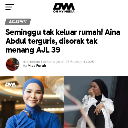
SELEBRITI
Seminggu tak keluar rumah! Aina
Abdul terguris, disorak tak
menang AJL 39
diterbitkan
1 tahun ago
on
25 Februari 2025
By
Miss Farah