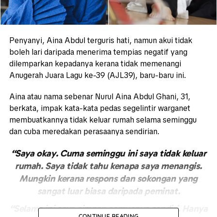
Penyanyi, Aina Abdul terguris hati, namun akui tidak
boleh lari daripada menerima tempias negatif yang
dilemparkan kepadanya kerana tidak memenangi
Anugerah Juara Lagu ke-39 (AJL39), baru-baru ini.
Aina atau nama sebenar Nurul Aina Abdul Ghani, 31,
berkata, impak kata-kata pedas segelintir warganet
membuatkannya tidak keluar rumah selama seminggu
dan cuba meredakan perasaanya sendirian.
“Saya okay. Cuma seminggu ini saya tidak keluar
rumah. Saya tidak tahu kenapa saya menangis.
Mungkin kerana respons dan sokongan yang
sangat luar biasa daripada peminat.
“Selama ini saya simpan semuanya sendiri. Hanya
CONTINUE READING