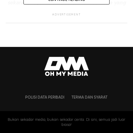
sekarang saya mula lepaskan dan rasai apa yang
berlaku. Seminggu saya duduk di rumah dan
ADVERTISEMENT
telan semuanya sendiri.
“Saya tidak mahu tunjukkan sisi ini kepada
semua, dan saya pun tidak mahu pandangan
kamera. Bagi saya, saya seolah-olah sedang
berikan air mata ini kepada orang yang
mendoakan kejatuhan saya,” katanya.
POLISI DATA PERIBADI
TERMA DAN SYARAT
Bukan sekadar media, bukan sekadar cerita. Di sini, semua jadi luar
biasa!