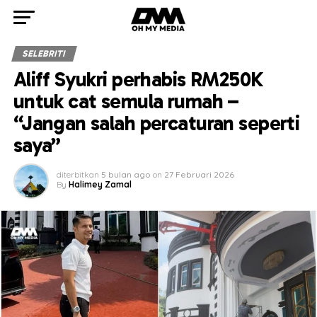
SELEBRITI
Aliff Syukri perhabis RM250K
untuk cat semula rumah –
“Jangan salah percaturan seperti
saya”
diterbitkan
5 bulan ago
on
27 Februari 2026
By
Halimey Zamal