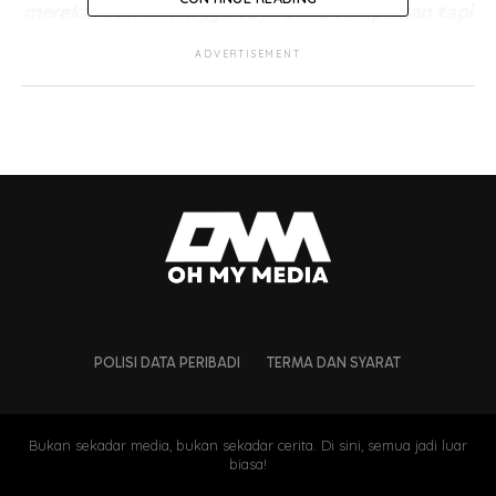
mereka. Dah seminggu saya cuba sampaikan tapi
masing-masing mengelak dan menipu.
ADVERTISEMENT
“Kak KM siap kata dia di Jepun tapi LOD itu tetap
sampai melalui WhatsApp dan email. Saya tahu
dia sudah sedar tentang LOD itu,” katanya.
POLISI DATA PERIBADI
TERMA DAN SYARAT
Bukan sekadar media, bukan sekadar cerita. Di sini, semua jadi luar
biasa!