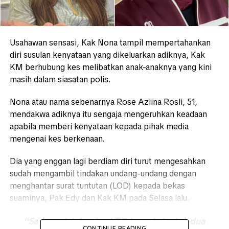
Usahawan sensasi, Kak Nona tampil mempertahankan
diri susulan kenyataan yang dikeluarkan adiknya, Kak
KM berhubung kes melibatkan anak-anaknya yang kini
masih dalam siasatan polis.
Nona atau nama sebenarnya Rose Azlina Rosli, 51,
mendakwa adiknya itu sengaja mengeruhkan keadaan
apabila memberi kenyataan kepada pihak media
mengenai kes berkenaan.
Dia yang enggan lagi berdiam diri turut mengesahkan
sudah mengambil tindakan undang-undang dengan
menghantar surat tuntutan (LOD) kepada bekas
suaminya, Pak Edy dan Kak KM pada Selasa lalu.
“Saya sudah hantar LOD kepada kedua-dua
CONTINUE READING