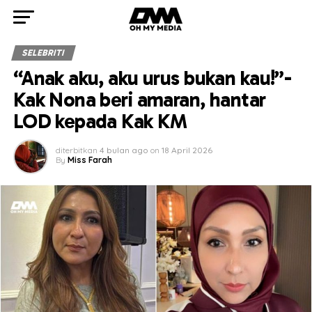
SELEBRITI
“Anak aku, aku urus bukan kau!”-
Kak Nona beri amaran, hantar
LOD kepada Kak KM
diterbitkan
4 bulan ago
on
18 April 2026
By
Miss Farah