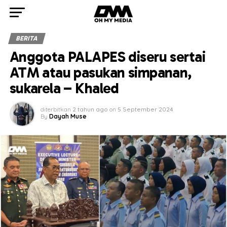
BERITA
Anggota PALAPES diseru sertai
ATM atau pasukan simpanan,
sukarela – Khaled
diterbitkan
2 tahun ago
on
5 September 2024
By
Dayah Muse