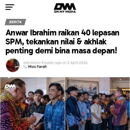
BERITA
Anwar Ibrahim raikan 40 lepasan
SPM, tekankan nilai & akhlak
penting demi bina masa depan!
diterbitkan
4 bulan ago
on
2 April 2026
By
Miss Farah