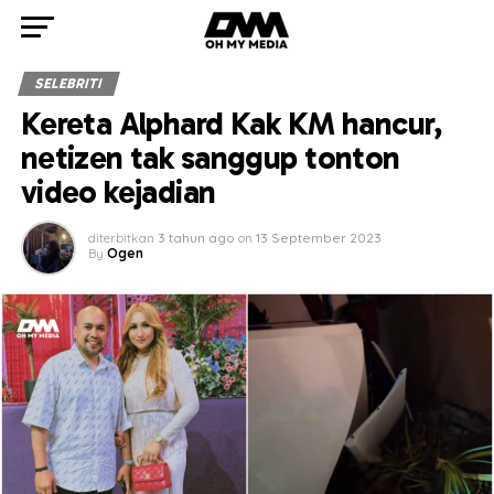
SELEBRITI
Kereta Alphard Kak KM hancur,
netizen tak sanggup tonton
video kejadian
diterbitkan
3 tahun ago
on
13 September 2023
By
Ogen