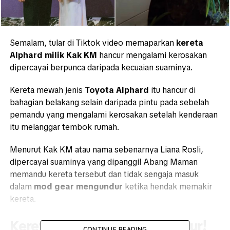
Semalam, tular di Tiktok video memaparkan
kereta
Alphard milik Kak KM
hancur mengalami kerosakan
dipercayai berpunca daripada kecuaian suaminya.
Kereta mewah jenis
Toyota Alphard
itu hancur di
bahagian belakang selain daripada pintu pada sebelah
pemandu yang mengalami kerosakan setelah kenderaan
itu melanggar tembok rumah.
Menurut Kak KM atau nama sebenarnya Liana Rosli,
dipercayai suaminya yang dipanggil Abang Maman
memandu kereta tersebut dan tidak sengaja masuk
dalam
mod gear mengundur
ketika hendak memakir
kereta.
Kereta Alphard Kak KM hancur!
CONTINUE READING