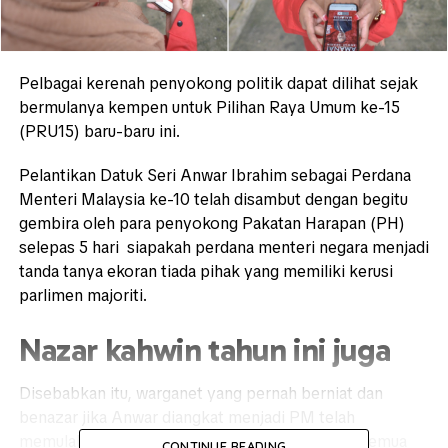
Pelbagai kerenah penyokong politik dapat dilihat sejak
bermulanya kempen untuk Pilihan Raya Umum ke-15
(PRU15) baru-baru ini.
Pelantikan Datuk Seri Anwar Ibrahim sebagai Perdana
Menteri Malaysia ke-10 telah disambut dengan begitu
gembira oleh para penyokong Pakatan Harapan (PH)
selepas 5 hari siapakah perdana menteri negara menjadi
tanda tanya ekoran tiada pihak yang memiliki kerusi
parlimen majoriti.
Nazar kahwin tahun ini juga
Disebabkan itu, warganet yang pernah berniat dan
benazar jika Anwar diangkat menjadi PM telah
memulakan langkah mereka untuk menunaikan semua
CONTINUE READING