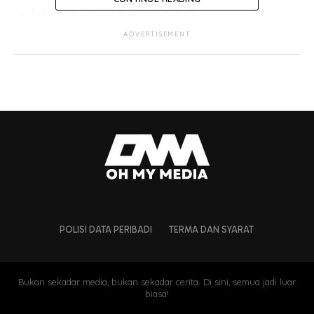
perkara yang telah mereka ucapkan.
ADVERTISEMENT
Antaranya adalah nazar seorang gadis dimana dia
memaklumkan akan berkahwin pada tahun ini andai
Anwar menjadi perdana menteri Malaysia.
POLISI DATA PERIBADI
TERMA DAN SYARAT
Bukan sekadar media, bukan sekadar cerita. Di sini, semua jadi luar
biasa!