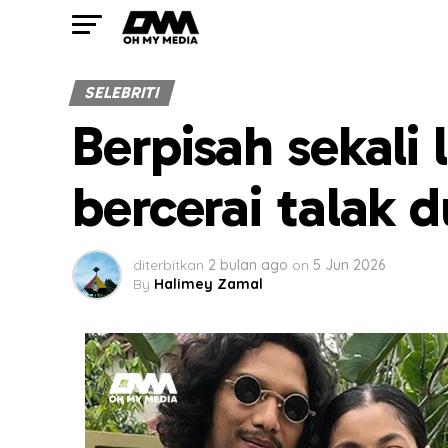
SELEBRITI
Berpisah sekali 
bercerai talak 
diterbitkan
2 bulan ago
on
5 Jun 2026
By
Halimey Zamal