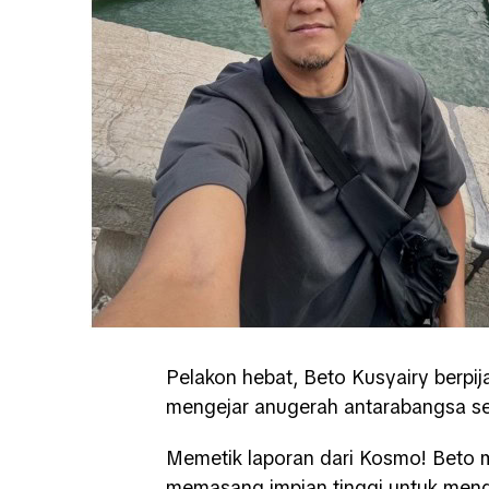
Pelakon hebat, Beto Kusyairy berpij
mengejar anugerah antarabangsa sepe
Memetik laporan dari Kosmo! Beto 
memasang impian tinggi untuk meng