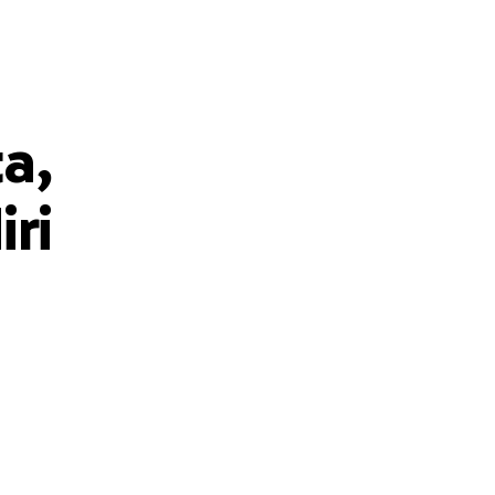
a,
iri