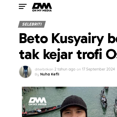
SELEBRITI
Beto Kusyairy b
tak kejar trofi 
diterbitkan
2 tahun ago
on
17 September 2024
By
Nuha Kefli