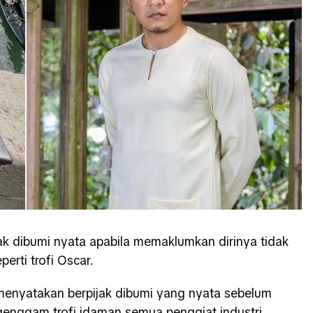
ak dibumi nyata apabila memaklumkan dirinya tidak
rti trofi Oscar.
menyatakan berpijak dibumi yang nyata sebelum
enggam trofi idaman semua penggiat industri