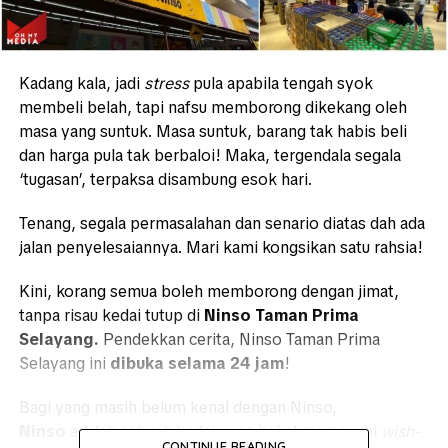
Kadang kala, jadi
stress
pula apabila tengah syok
membeli belah, tapi nafsu memborong dikekang oleh
masa yang suntuk. Masa suntuk, barang tak habis beli
dan harga pula tak berbaloi! Maka, tergendala segala
‘tugasan’, terpaksa disambung esok hari.
Tenang, segala permasalahan dan senario diatas dah ada
jalan penyelesaiannya. Mari kami kongsikan satu rahsia!
Kini, korang semua boleh memborong dengan jimat,
tanpa risau kedai tutup di
Ninso Taman Prima
Selayang.
Pendekkan cerita, Ninso Taman Prima
Selayang ini
dibuka selama 24 jam
!
Bagi yang masih belum kenal dengan Ninso,
Ninso
adalah sebuah kedai yang bakal memenuhi
wish-
CONTINUE READING