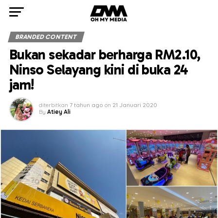
BRANDED CONTENT
Bukan sekadar berharga RM2.10,
Ninso Selayang kini di buka 24
jam!
diterbitkan
7 tahun ago
on
21 Januari 2020
By
Atiey Ali