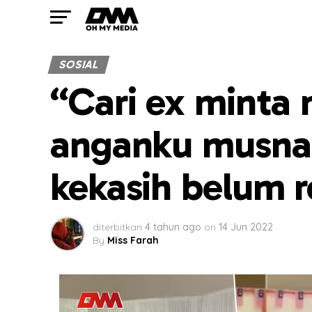
SOSIAL
“Cari ex minta
anganku musnah
kekasih belum r
diterbitkan
4 tahun ago
on
14 Jun 2022
By
Miss Farah