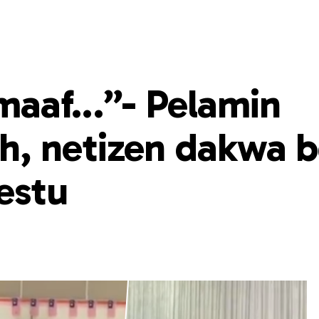
 maaf…”- Pelamin
, netizen dakwa b
estu