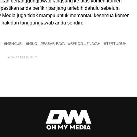
akan bertanggungjawab langsung ke atas komen-komen
pastikan anda berfikir panjang terlebih dahulu sebelum
My Media juga tidak mampu untuk memantau kesemua komen
ah hak dan tanggungjawab anda sendiri.
G
MENCURI
MILO
PASAR RAYA
REKOD JENAYAH
TERTUDUH
ADVERTISEMENT