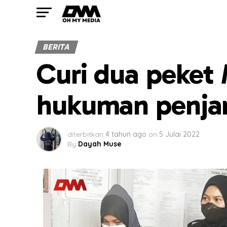
BERITA
Curi dua peket 
hukuman penjar
diterbitkan
4 tahun ago
on
5 Julai 2022
By
Dayah Muse