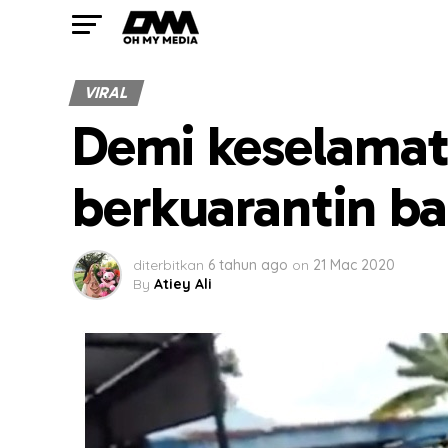
VIRAL
Demi keselamat
berkuarantin bak
diterbitkan
6 tahun ago
on
21 Mac 2020
By
Atiey Ali