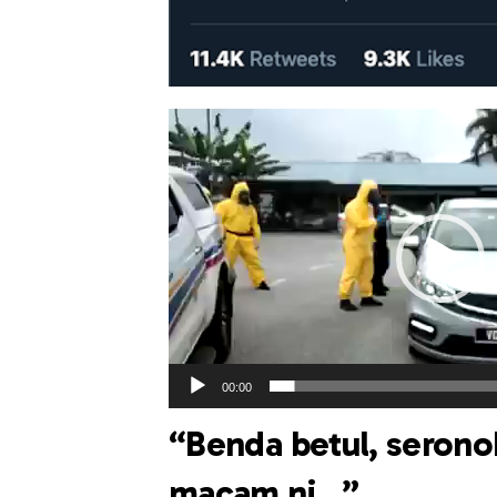
Pemain
Video
00:00
“Benda betul, serono
macam ni…”