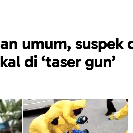
an umum, suspek d
al di ‘taser gun’