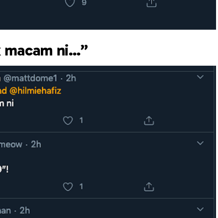
uk macam ni…”