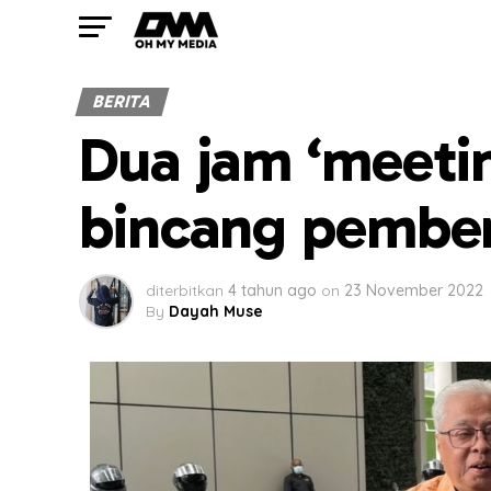
BERITA
Dua jam ‘meetin
bincang pemben
diterbitkan
4 tahun ago
on
23 November 2022
By
Dayah Muse