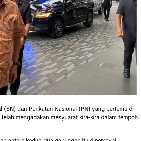
 (BN) dan Perikatan Nasional (PN) yang bertemu di
ni telah mengadakan mesyuarat kira-kira dalam tempoh
an antara kedua-dua gabungan itu dipercayai