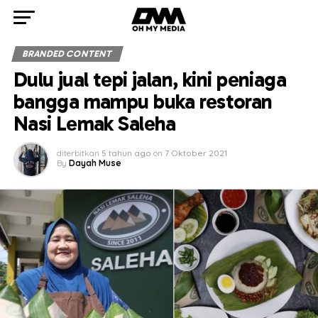
BRANDED CONTENT
Dulu jual tepi jalan, kini peniaga
bangga mampu buka restoran
Nasi Lemak Saleha
diterbitkan
5 tahun ago
on
7 Oktober 2021
By
Dayah Muse