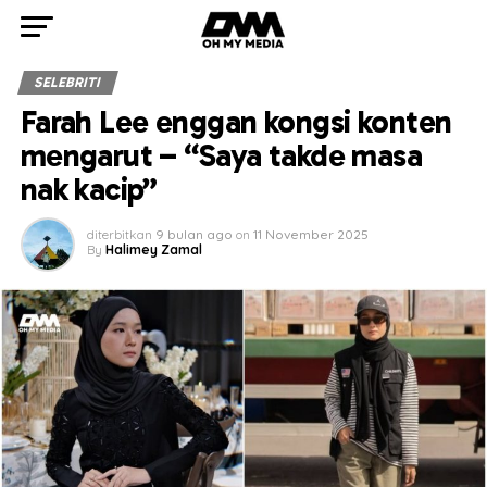
SELEBRITI
Farah Lee enggan kongsi konten
mengarut – “Saya takde masa
nak kacip”
diterbitkan
9 bulan ago
on
11 November 2025
By
Halimey Zamal