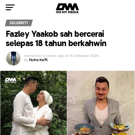
SELEBRITI
Fazley Yaakob sah bercerai
selepas 18 tahun berkahwin
diterbitkan
2 tahun ago
on
15 Oktober 2024
By
Nuha Kefli