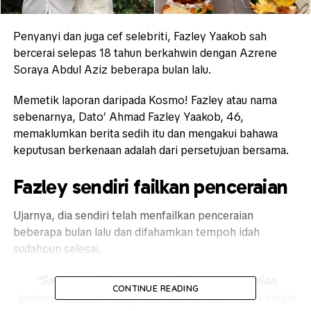
Penyanyi dan juga cef selebriti, Fazley Yaakob sah
bercerai selepas 18 tahun berkahwin dengan Azrene
Soraya Abdul Aziz beberapa bulan lalu.
Memetik laporan daripada Kosmo! Fazley atau nama
sebenarnya, Dato’ Ahmad Fazley Yaakob, 46,
memaklumkan berita sedih itu dan mengakui bahawa
keputusan berkenaan adalah dari persetujuan bersama.
Fazley sendiri failkan penceraian
Ujarnya, dia sendiri telah menfailkan penceraian
beberapa bulan lalu dan difahamkan tempoh idah
sudahpun selesai.
“Saya sendiri telah memfailkan penceraian
CONTINUE READING
beberapa bulan yang lalu dan tempoh idah telah