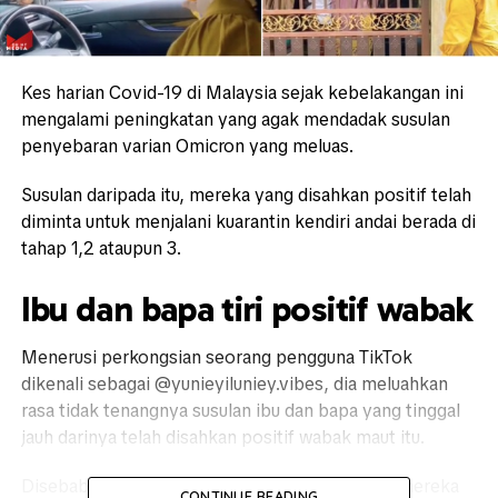
Kes harian Covid-19 di Malaysia sejak kebelakangan ini
mengalami peningkatan yang agak mendadak susulan
penyebaran varian Omicron yang meluas.
Susulan daripada itu, mereka yang disahkan positif telah
diminta untuk menjalani kuarantin kendiri andai berada di
tahap 1,2 ataupun 3.
Ibu dan bapa tiri positif wabak
Menerusi perkongsian seorang pengguna TikTok
dikenali sebagai @yunieyiluniey.vibes, dia meluahkan
rasa tidak tenangnya susulan ibu dan bapa yang tinggal
jauh darinya telah disahkan positif wabak maut itu.
Disebabkan tidak tenang memikirkan keadaan mereka
CONTINUE READING