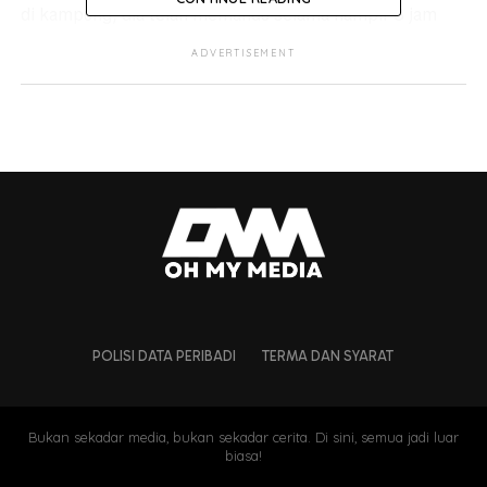
di kampung, dia telah memandu selama hampir 8 jam
pergi dan balik untuk menjengah orang tuanya walaupun
ADVERTISEMENT
tidak boleh berada berdekatan mereka.
https://www.tiktok.com/@yunieyiluniey.vibes/video/70645
is_copy_url=1&is_from_webapp=v1
POLISI DATA PERIBADI
TERMA DAN SYARAT
Bukan sekadar media, bukan sekadar cerita. Di sini, semua jadi luar
biasa!