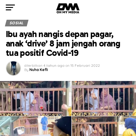
SOSIAL
Ibu ayah nangis depan pagar,
anak ‘drive’ 8 jam jengah orang
tua positif Covid-19
diterbitkan
4 tahun ago
on
15 Februari 2022
By
Nuha Kefli