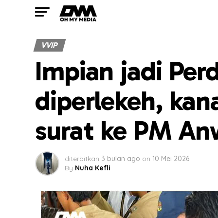
VVIP
Impian jadi Per
diperlekeh, kan
surat ke PM An
diterbitkan
3 bulan ago
on
10 Mei 2026
By
Nuha Kefli