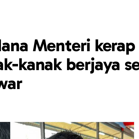
dana Menteri kerap
ak-kanak berjaya s
war