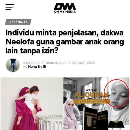
SELEBRITI
Individu minta penjelasan, dakwa
Neelofa guna gambar anak orang
lain tanpa izin?
diterbitkan
4 tahun ago
on
12 Oktober 2022
By
Nuha Kefli