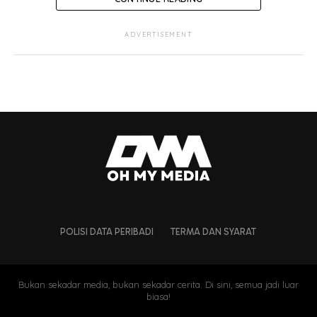
Menurutnya, gambar tersebut pernah terjadi lima tahun
ADVERTISEMENT
lalu dan kini terulang semula.
POLISI DATA PERIBADI
TERMA DAN SYARAT
Bukan sekadar media, bukan sekadar cerita. Di sini, semua jadi luar
biasa!