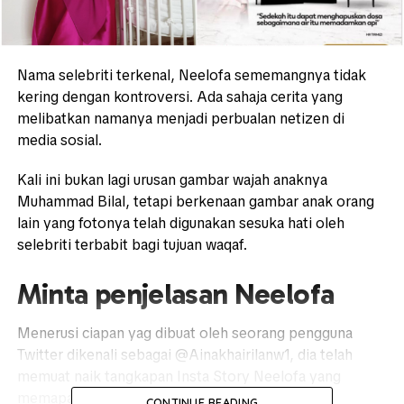
Nama selebriti terkenal, Neelofa sememangnya tidak
kering dengan kontroversi. Ada sahaja cerita yang
melibatkan namanya menjadi perbualan netizen di
media sosial.
Kali ini bukan lagi urusan gambar wajah anaknya
Muhammad Bilal, tetapi berkenaan gambar anak orang
lain yang fotonya telah digunakan sesuka hati oleh
selebriti terbabit bagi tujuan waqaf.
Minta penjelasan Neelofa
Menerusi ciapan yag dibuat oleh seorang pengguna
Twitter dikenali sebagai
@Ainakhairilanw1, dia telah
memuat naik tangkapan Insta Story Neelofa yang
memaparkan gambar ahli keluarganya.
CONTINUE READING