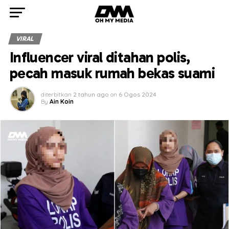
VIRAL
Influencer viral ditahan polis,
pecah masuk rumah bekas suami
diterbitkan
2 tahun ago
on
6 Ogos 2024
By
Ain Koin