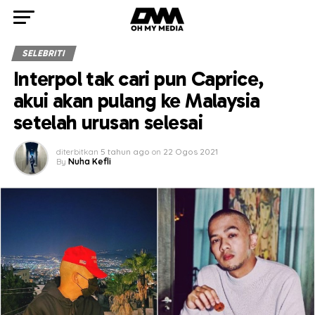
SELEBRITI
Interpol tak cari pun Caprice,
akui akan pulang ke Malaysia
setelah urusan selesai
diterbitkan
5 tahun ago
on
22 Ogos 2021
By
Nuha Kefli