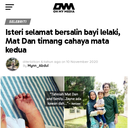
SELEBRITI
Isteri selamat bersalin bayi lelaki,
Mat Dan timang cahaya mata
kedua
diterbitkan
6 tahun ago
on
10 November 2020
By
Mynn_Abdul