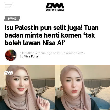
VIRAL
Isu Palestin pun selit juga! Tuan
badan minta henti komen ‘tak
boleh lawan Nisa AI’
diterbitkan
3 tahun ago
on
20 November 2023
By
Miss Farah