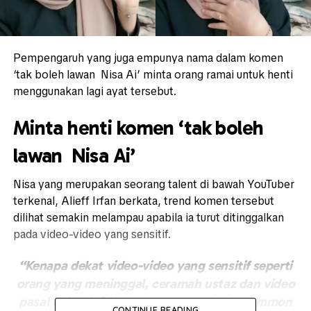
Pempengaruh yang juga empunya nama dalam komen
‘tak boleh lawan Nisa Ai’ minta orang ramai untuk henti
menggunakan lagi ayat tersebut.
Minta henti komen ‘tak boleh
lawan Nisa Ai’
Nisa yang merupakan seorang talent di bawah YouTuber
terkenal, Alieff Irfan berkata, trend komen tersebut
dilihat semakin melampau apabila ia turut ditinggalkan
pada video-video yang sensitif.
“Kenapa dekat video-video yang sensitif seperti
orang yang meninggal, ceramah ustaz dan video
pasal Palestin? Korang macam tak ada common
CONTINUE READING