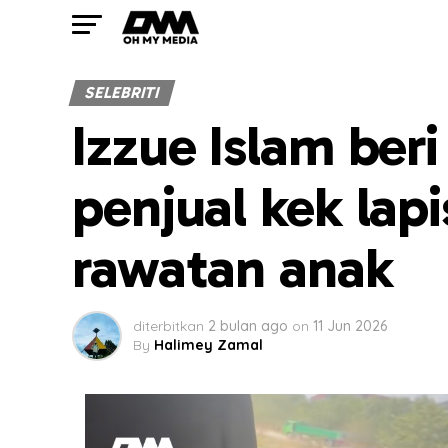
SELEBRITI
Izzue Islam ber
penjual kek lap
rawatan anak
diterbitkan
2 bulan ago
on
11 Jun 2026
By
Halimey Zamal