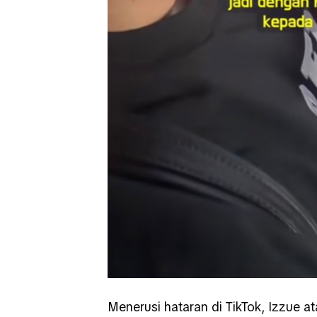
Menerusi hataran di TikTok, Izzue