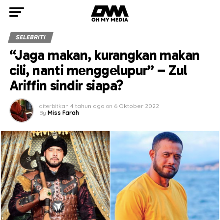
SELEBRITI
“Jaga makan, kurangkan makan
cili, nanti menggelupur” – Zul
Ariffin sindir siapa?
diterbitkan
4 tahun ago
on
6 Oktober 2022
By
Miss Farah