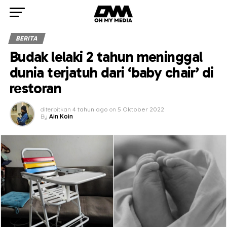
BERITA
Budak lelaki 2 tahun meninggal
dunia terjatuh dari ‘baby chair’ di
restoran
diterbitkan
4 tahun ago
on
5 Oktober 2022
By
Ain Koin