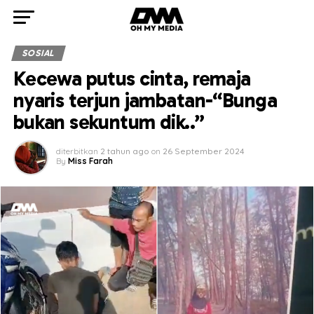
SOSIAL
Kecewa putus cinta, remaja
nyaris terjun jambatan-“Bunga
bukan sekuntum dik..”
diterbitkan
2 tahun ago
on
26 September 2024
By
Miss Farah