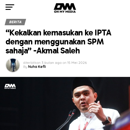
BERITA
“Kekalkan kemasukan ke IPTA
dengan menggunakan SPM
sahaja” -Akmal Saleh
diterbitkan
3 bulan ago
on
15 Mei 2026
By
Nuha Kefli