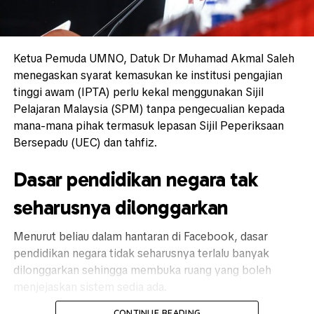
Ketua Pemuda UMNO, Datuk Dr
Muhamad Akmal Saleh
menegaskan syarat kemasukan ke institusi pengajian
tinggi awam (IPTA) perlu kekal menggunakan Sijil
Pelajaran Malaysia (SPM) tanpa pengecualian kepada
mana-mana pihak termasuk lepasan Sijil Peperiksaan
Bersepadu (UEC) dan tahfiz.
Dasar pendidikan negara tak
seharusnya dilonggarkan
Menurut beliau dalam hantaran di Facebook, dasar
pendidikan negara tidak seharusnya terlalu banyak
dilonggarkan sehingga membuka ruang yang boleh
menjejaskan sistem sedia ada.
CONTINUE READING