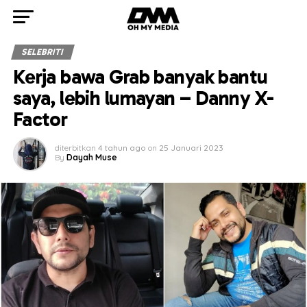
SELEBRITI
Kerja bawa Grab banyak bantu
saya, lebih lumayan – Danny X-
Factor
diterbitkan
4 tahun ago
on
25 Januari 2023
By
Dayah Muse