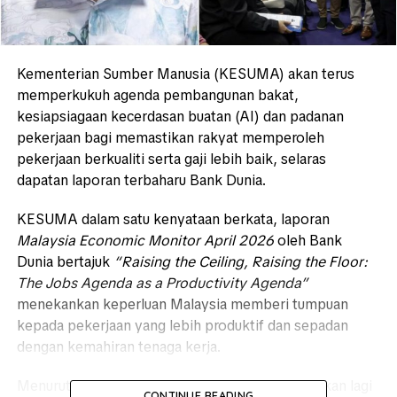
Kementerian Sumber Manusia (KESUMA) akan terus
memperkukuh agenda pembangunan bakat,
kesiapsiagaan kecerdasan buatan (AI) dan padanan
pekerjaan bagi memastikan rakyat memperoleh
pekerjaan berkualiti serta gaji lebih baik, selaras
dapatan laporan terbaharu Bank Dunia.
KESUMA dalam satu kenyataan berkata, laporan
Malaysia Economic Monitor April 2026
oleh Bank
Dunia bertajuk
“Raising the Ceiling, Raising the Floor:
The Jobs Agenda as a Productivity Agenda”
menekankan keperluan Malaysia memberi tumpuan
kepada pekerjaan yang lebih produktif dan sepadan
dengan kemahiran tenaga kerja.
Menurutnya, cabaran utama negara ketika ini bukan lagi
CONTINUE READING