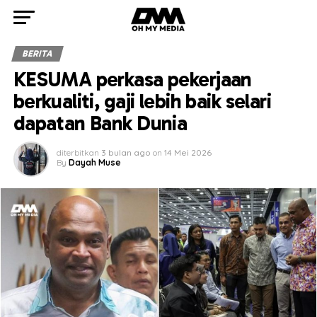
BERITA
KESUMA perkasa pekerjaan
berkualiti, gaji lebih baik selari
dapatan Bank Dunia
diterbitkan
3 bulan ago
on
14 Mei 2026
By
Dayah Muse