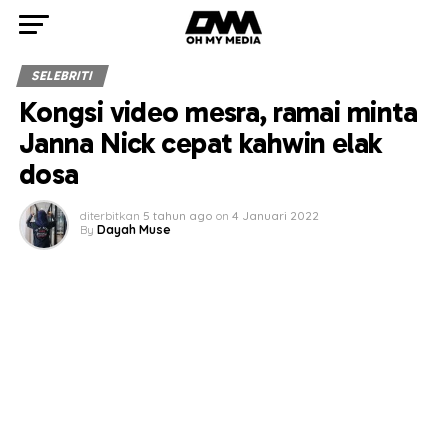
SELEBRITI
Kongsi video mesra, ramai minta
Janna Nick cepat kahwin elak
dosa
diterbitkan
5 tahun ago
on
4 Januari 2022
By
Dayah Muse