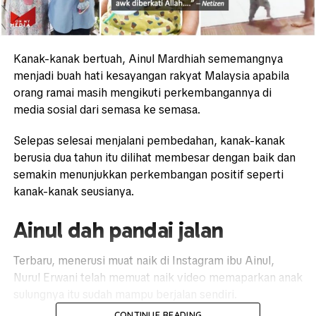
Kanak-kanak bertuah, Ainul Mardhiah sememangnya
menjadi buah hati kesayangan rakyat Malaysia apabila
orang ramai masih mengikuti perkembangannya di
media sosial dari semasa ke semasa.
Selepas selesai menjalani pembedahan, kanak-kanak
berusia dua tahun itu dilihat membesar dengan baik dan
semakin menunjukkan perkembangan positif seperti
kanak-kanak seusianya.
Ainul dah pandai jalan
Terbaru, menerusi muat naik di Instagram ibu Ainul,
Nurul Erwani telah memuat naik video memaparkan anak
sulungnya itu sudah mampu berjalan sendiri.
CONTINUE READING