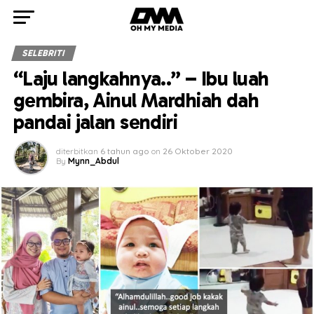
SELEBRITI
“Laju langkahnya..” – Ibu luah
gembira, Ainul Mardhiah dah
pandai jalan sendiri
diterbitkan
6 tahun ago
on
26 Oktober 2020
By
Mynn_Abdul