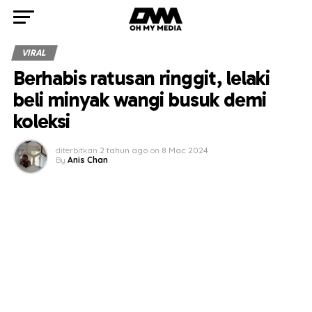
VIRAL
Berhabis ratusan ringgit, lelaki
beli minyak wangi busuk demi
koleksi
diterbitkan
2 tahun ago
on
8 Mac 2024
By
Anis Chan