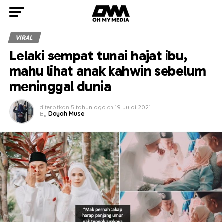
VIRAL
Lelaki sempat tunai hajat ibu,
mahu lihat anak kahwin sebelum
meninggal dunia
diterbitkan
5 tahun ago
on
19 Julai 2021
By
Dayah Muse