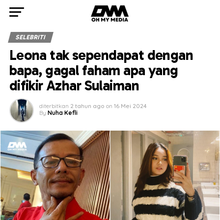
SELEBRITI
Leona tak sependapat dengan
bapa, gagal faham apa yang
difikir Azhar Sulaiman
diterbitkan
2 tahun ago
on
16 Mei 2024
By
Nuha Kefli