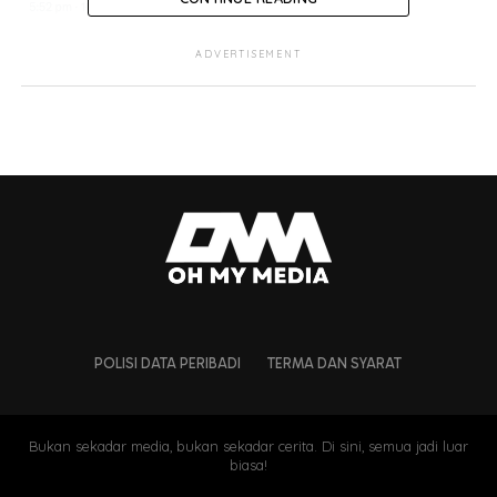
Leona tak sependapat dengan
ADVERTISEMENT
bapa, anggap yang berlaku
adalan
genocide
Jelasnya lagi, sebagai individu yang pernah melawat
Palestin dan melihat sendiri keadaan di sana, dia sangat
menyedari kekejaman yang dilakukan tentera penjajah.
Dia juga sedar ‘pembunuhan beramai-ramai’ yang
dilakukan mereka bukan bermula dari 7 Oktober tahun
lalu, tetapi sudah lama terjadi.
POLISI DATA PERIBADI
TERMA DAN SYARAT
Bukan sekadar media, bukan sekadar cerita. Di sini, semua jadi luar
biasa!