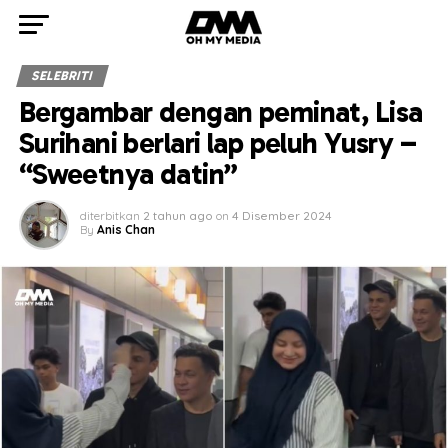
SELEBRITI
Bergambar dengan peminat, Lisa
Surihani berlari lap peluh Yusry –
“Sweetnya datin”
diterbitkan
2 tahun ago
on
4 Disember 2024
By
Anis Chan