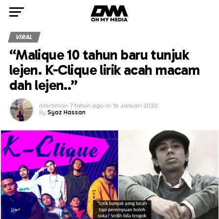
VIRAL
“Malique 10 tahun baru tunjuk
lejen. K-Clique lirik acah macam
dah lejen..”
diterbitkan
7 tahun ago
on
16 Januari 2020
By
Syaz Hassan