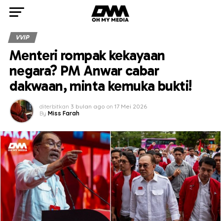
VVIP
Menteri rompak kekayaan
negara? PM Anwar cabar
dakwaan, minta kemuka bukti!
diterbitkan
3 bulan ago
on
17 Mei 2026
By
Miss Farah