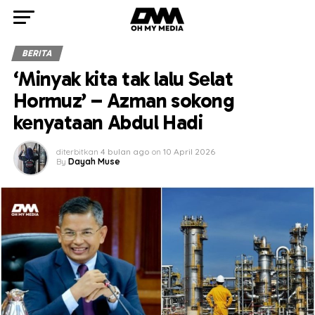
BERITA
‘Minyak kita tak lalu Selat
Hormuz’ – Azman sokong
kenyataan Abdul Hadi
diterbitkan
4 bulan ago
on
10 April 2026
By
Dayah Muse