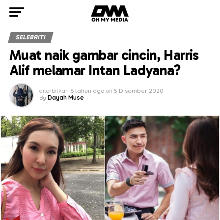
SELEBRITI
Muat naik gambar cincin, Harris
Alif melamar Intan Ladyana?
diterbitkan
6 tahun ago
on
5 Disember 2020
By
Dayah Muse