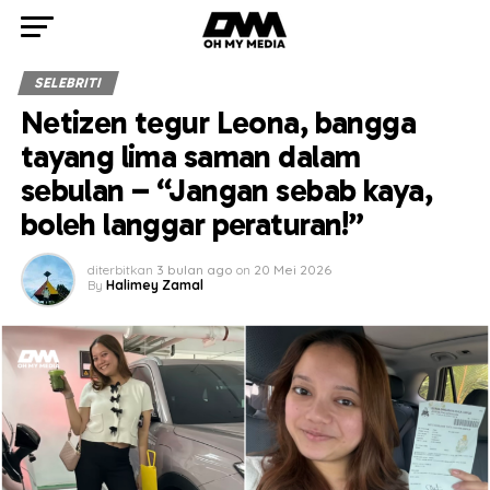
SELEBRITI
Netizen tegur Leona, bangga
tayang lima saman dalam
sebulan – “Jangan sebab kaya,
boleh langgar peraturan!”
diterbitkan
3 bulan ago
on
20 Mei 2026
By
Halimey Zamal