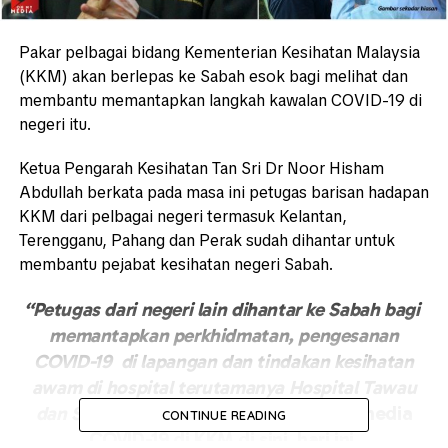
Pakar pelbagai bidang Kementerian Kesihatan Malaysia
(KKM) akan berlepas ke Sabah esok bagi melihat dan
membantu memantapkan langkah kawalan COVID-19 di
negeri itu.
Ketua Pengarah Kesihatan Tan Sri Dr Noor Hisham
Abdullah berkata pada masa ini petugas barisan hadapan
KKM dari pelbagai negeri termasuk Kelantan,
Terengganu, Pahang dan Perak sudah dihantar untuk
membantu pejabat kesihatan negeri Sabah.
“Petugas dari negeri lain dihantar ke Sabah bagi
memantapkan perkhidmatan, pengesanan
COVID-19 di lapangan dan tindakan kesihatan
awam di hospital terutamanya Hospital Tawau
dan Semporna,”
katanya pada sidang media
CONTINUE READING
COVID-19 di KKM di sini, hari ini.