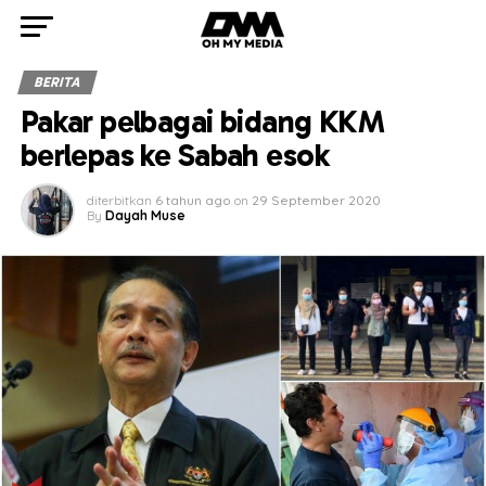
BERITA
Pakar pelbagai bidang KKM
berlepas ke Sabah esok
diterbitkan
6 tahun ago
on
29 September 2020
By
Dayah Muse