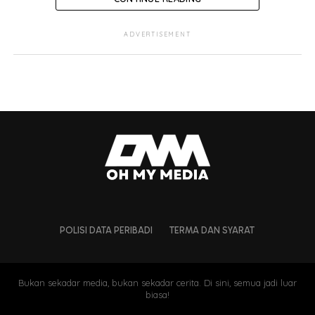
“Assalamualaikum, anakanda ku… Penantian
ADVERTISEMENT
dihidangkan dengan rasa hiba, sayu dan gembira.
Pembedahan yang berlangsung dengan selamat.
Syukur, Alhamdulillah,”tulisnya.
POLISI DATA PERIBADI
TERMA DAN SYARAT
Bukan sekadar media, bukan sekadar cerita. Di sini, semua jadi luar
biasa!