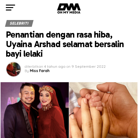
SELEBRITI
Penantian dengan rasa hiba,
Uyaina Arshad selamat bersalin
bayi lelaki
diterbitkan
4 tahun ago
on
9 September 2022
By
Miss Farah