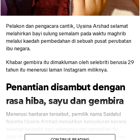
Pelakon dan pengacara cantik, Uyaina Arshad selamat
melahirkan bayi sulung semalam pada waktu maghrib
melalui kaedah pembedahan di sebuah pusat perubatan
ibu negara.
Khabar gembira itu dimakluman oleh selebriti berusia 29
tahun itu menerusi laman Instagram miliknya.
Penantian disambut dengan
rasa hiba, sayu dan gembira
Menerusi hantaran tersebut, pemilik nama Saidatul
Naseha Uyaina Arshad meluahkan kesyukuran kerana
selamat bersalin bayi sulungnya dan penantian itu
disambut dengan penuh rasa hiba, sayu dan gembira.
CONTINUE READING