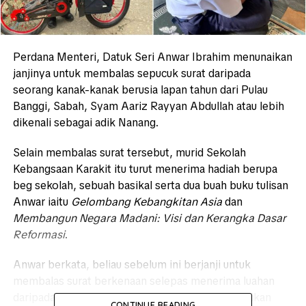
Perdana Menteri, Datuk Seri Anwar Ibrahim menunaikan
janjinya untuk membalas sepucuk surat daripada
seorang kanak-kanak berusia lapan tahun dari Pulau
Banggi, Sabah, Syam Aariz Rayyan Abdullah atau lebih
dikenali sebagai adik Nanang.
Selain membalas surat tersebut, murid Sekolah
Kebangsaan Karakit itu turut menerima hadiah berupa
beg sekolah, sebuah basikal serta dua buah buku tulisan
Anwar iaitu
Gelombang Kebangkitan Asia
dan
Membangun Negara Madani: Visi dan Kerangka Dasar
Reformasi
.
Anwar berkata, beliau sebelum ini berjanji untuk
membalas surat berkenaan selepas menerima luahan
daripada kanak-kanak itu, dan kini ia telah ditunaikan
CONTINUE READING