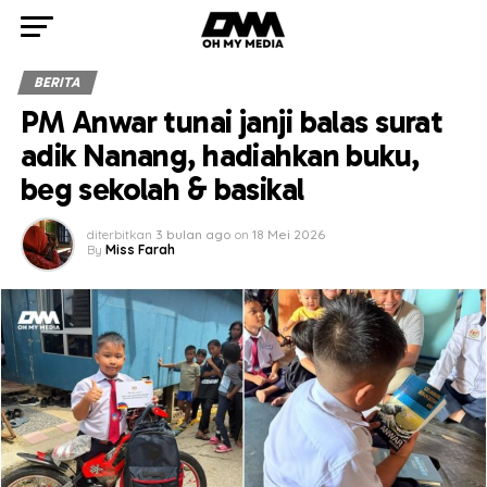
BERITA
PM Anwar tunai janji balas surat
adik Nanang, hadiahkan buku,
beg sekolah & basikal
diterbitkan
3 bulan ago
on
18 Mei 2026
By
Miss Farah