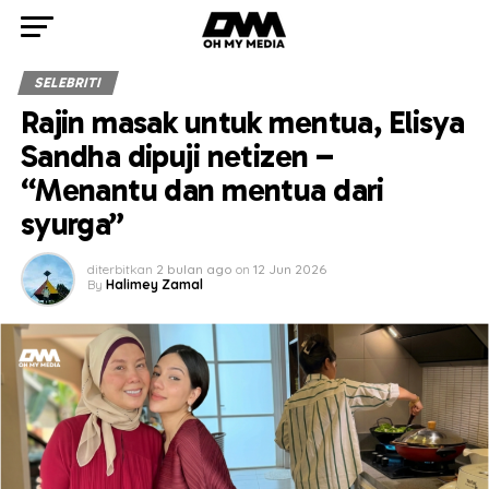
SELEBRITI
Rajin masak untuk mentua, Elisya
Sandha dipuji netizen –
“Menantu dan mentua dari
syurga”
diterbitkan
2 bulan ago
on
12 Jun 2026
By
Halimey Zamal