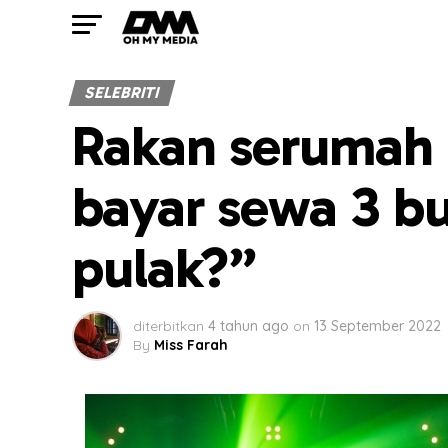
SELEBRITI
Rakan serumah 
bayar sewa 3 b
pulak?”
diterbitkan
4 tahun ago
on
13 September 2022
By
Miss Farah