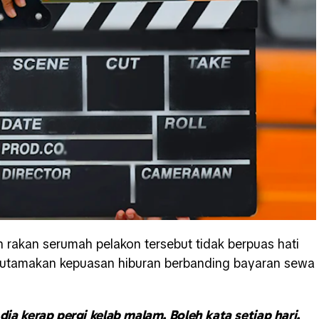
 rakan serumah pelakon tersebut tidak berpuas hati
gutamakan kepuasan hiburan berbanding bayaran sewa
ia kerap pergi kelab malam. Boleh kata setiap hari.