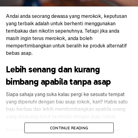
Andai
anda
seorang
dewasa
yang
merokok
,
keputusan
yang
terbaik
adalah
untuk
berhenti
menggunakan
tembakau
dan
nikotin
sepenuhnya
.
Tetapi
jika
anda
masih
ingin
terus
merokok
,
anda
boleh
mempertimbangkan
untuk
beralih
ke
produk
alternatif
bebas
asap.
Lebih
senang
dan
kurang
bimbang
apabila t
anpa
asap
Siapa
sahaja
yang
suka
kalau
pergi
ke
sesuatu
tempat
yang
dipenuhi
dengan
bau
asap
rokok
,
kan
?
Habis
satu
baju
berbau
dan
lebih
membimbangkan
apabila
orang
yang
di
sayangi
turut terdedah
dengan
asap
rokok
.
CONTINUE READING
Menurut
salah
satu
kajian
yang
diterbitkan
National
Library of Medicine (
NLM),
Kesan
Lembaran
Fakta