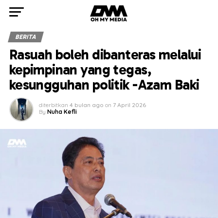
BERITA
Rasuah boleh dibanteras melalui
kepimpinan yang tegas,
kesungguhan politik -Azam Baki
diterbitkan
4 bulan ago
on
7 April 2026
By
Nuha Kefli