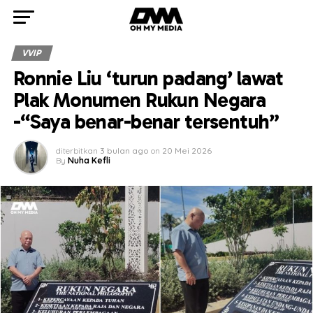
VVIP
Ronnie Liu ‘turun padang’ lawat
Plak Monumen Rukun Negara
-“Saya benar-benar tersentuh”
diterbitkan
3 bulan ago
on
20 Mei 2026
By
Nuha Kefli